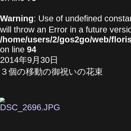
Warning
: Use of undefined cons
will throw an Error in a future vers
/home/users/2/gos2go/web/floris
on line
94
2014年9月30日
３個の移動の御祝いの花束