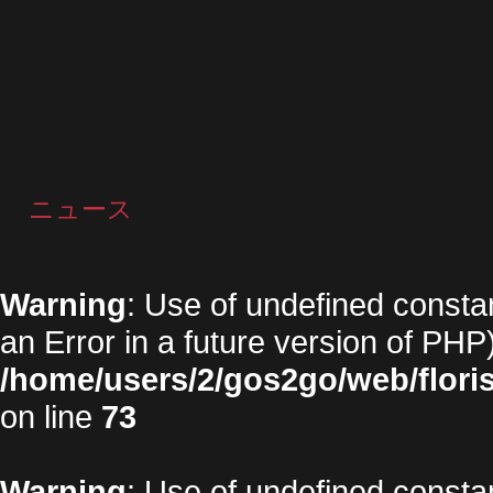
ニュース
Warning
: Use of undefined constan
an Error in a future version of PHP)
/home/users/2/gos2go/web/floris
on line
73
Warning
: Use of undefined constan