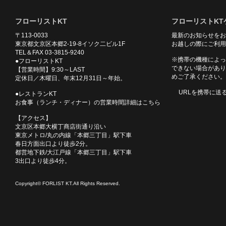
フローリストKT
フローリストKT
〒113-0033
最新のお知らせをお
東京都文京区本郷2-19-8イソク二ビル1F
お越しの際にご利用
TEL＆FAX 03-3815-9240
※携帯の機種によっ
●フローリストKT
できない場合があり
【営業時間】9:30～LAST
めご了承ください。
定休日／木曜日、年末12月31日～年始。
URLを携帯に送
●レストランKT
お食事（ランチ・ディナー）の営業時間詳細はこちら
【アクセス】
文京区本郷大横丁商店街通り沿い
東京メトロ/丸の内線「本郷三丁目」駅下車
春日方面出口より徒歩2分。
都営地下鉄/大江戸線「本郷三丁目」駅下車
3出口より徒歩4分。
Copyright© FORLIST KT.All Rights Reserved.