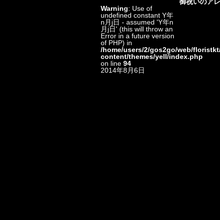
御祝いのア
Warning
: Use of
undefined constant Y年
n月j日 - assumed 'Y年n
月j日' (this will throw an
Error in a future version
of PHP) in
/home/users/2/gos2go/web/floristkt
content/themes/yell/index.php
on line
94
2014年8月6日