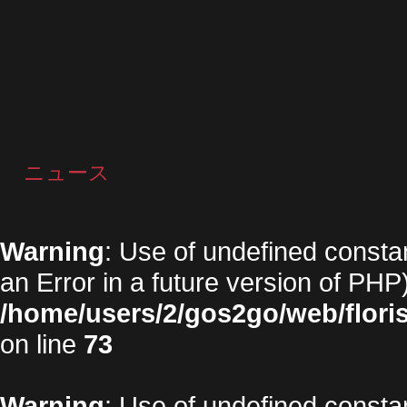
ニュース
Warning
: Use of undefined constan
an Error in a future version of PHP)
/home/users/2/gos2go/web/floris
on line
73
Warning
: Use of undefined constan