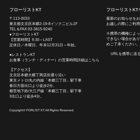
フローリストKT
フローリストKT
〒113-0033
最新のお知らせをお
東京都文京区本郷2-19-8イソク二ビル1F
お越しの際にご利用
TEL＆FAX 03-3815-9240
※携帯の機種によっ
●フローリストKT
できない場合があり
【営業時間】9:30～LAST
めご了承ください。
定休日／木曜日、年末12月31日～年始。
URLを携帯に送
●レストランKT
お食事（ランチ・ディナー）の営業時間詳細はこちら
【アクセス】
文京区本郷大横丁商店街通り沿い
東京メトロ/丸の内線「本郷三丁目」駅下車
春日方面出口より徒歩2分。
都営地下鉄/大江戸線「本郷三丁目」駅下車
3出口より徒歩4分。
Copyright© FORLIST KT.All Rights Reserved.