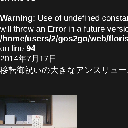
Warning
: Use of undefined cons
will throw an Error in a future vers
/home/users/2/gos2go/web/floris
on line
94
2014年7月17日
移転御祝いの大きなアンスリュー