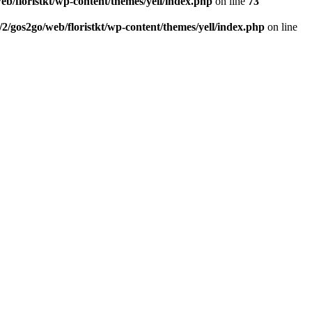
eb/floristkt/wp-content/themes/yell/index.php
on line
73
/2/gos2go/web/floristkt/wp-content/themes/yell/index.php
on line