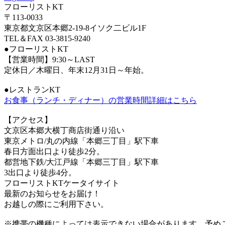
フローリストKT
〒113-0033
東京都文京区本郷2-19-8イソク二ビル1F
TEL＆FAX 03-3815-9240
●フローリストKT
【営業時間】9:30～LAST
定休日／木曜日、年末12月31日～年始。
●レストランKT
お食事（ランチ・ディナー）の営業時間詳細はこちら
【アクセス】
文京区本郷大横丁商店街通り沿い
東京メトロ/丸の内線「本郷三丁目」駅下車
春日方面出口より徒歩2分。
都営地下鉄/大江戸線「本郷三丁目」駅下車
3出口より徒歩4分。
フローリストKTケータイサイト
最新のお知らせをお届け！
お越しの際にご利用下さい。
※携帯の機種によっては表示できない場合があります。予め