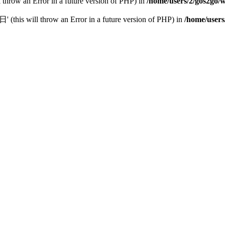
l throw an Error in a future version of PHP) in
/home/users/2/gos2go/w
this will throw an Error in a future version of PHP) in
/home/users