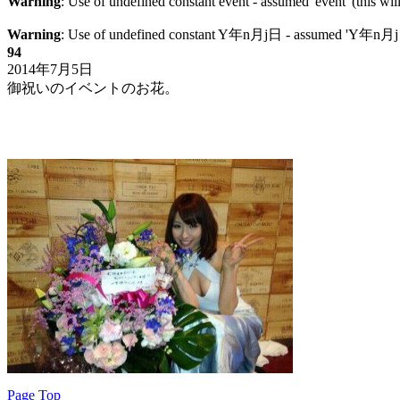
Warning
: Use of undefined constant event - assumed 'event' (this wil
Warning
: Use of undefined constant Y年n月j日 - assumed 'Y年n月j日' (
94
2014年7月5日
御祝いのイベントのお花。
Page Top