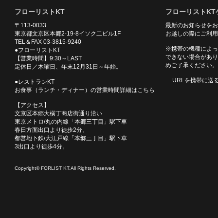
フローリストKT
フローリストKT
〒113-0033
最新のお知らせをお
東京都文京区本郷2-19-8イソク二ビル1F
お越しの際にご利用
TEL＆FAX 03-3815-9240
※携帯の機種によっ
●フローリストKT
できない場合があり
【営業時間】9:30～LAST
めご了承ください。
定休日／木曜日、年末12月31日～年始。
URLを携帯に送
●レストランKT
お食事（ランチ・ディナー）の営業時間詳細はこちら
【アクセス】
文京区本郷大横丁商店街通り沿い
東京メトロ/丸の内線「本郷三丁目」駅下車
春日方面出口より徒歩2分。
都営地下鉄/大江戸線「本郷三丁目」駅下車
3出口より徒歩4分。
Copyright© FORLIST KT.All Rights Reserved.