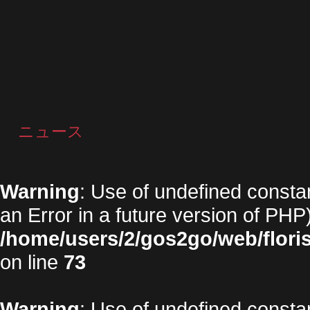
ニュース
Warning
: Use of undefined constan
an Error in a future version of PHP)
/home/users/2/gos2go/web/floris
on line
73
Warning
: Use of undefined constan