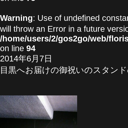
Warning
: Use of undefined cons
will throw an Error in a future vers
/home/users/2/gos2go/web/floris
on line
94
2014年6月7日
目黒へお届けの御祝いのスタンド