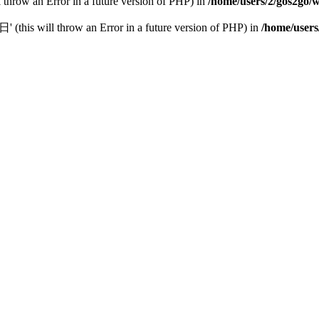
l throw an Error in a future version of PHP) in
/home/users/2/gos2go/w
this will throw an Error in a future version of PHP) in
/home/users