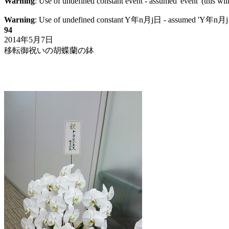
Warning
: Use of undefined constant event - assumed 'event' (this wil
Warning
: Use of undefined constant Y年n月j日 - assumed 'Y年n月j日' (
94
2014年5月7日
移転御祝いの胡蝶蘭の鉢