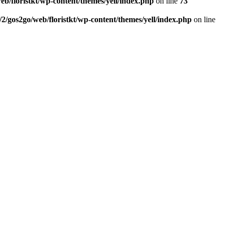
eb/floristkt/wp-content/themes/yell/index.php
on line
73
/2/gos2go/web/floristkt/wp-content/themes/yell/index.php
on line