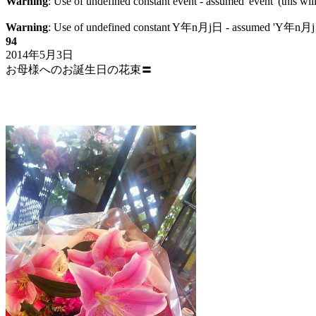
Warning
: Use of undefined constant event - assumed 'event' (this wil
Warning
: Use of undefined constant Y年n月j日 - assumed 'Y年n月j日' (
94
2014年5月3日
お母様へのお誕生日の花束〓