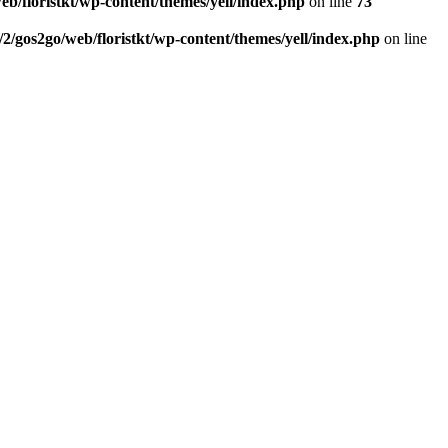
eb/floristkt/wp-content/themes/yell/index.php
on line
73
/2/gos2go/web/floristkt/wp-content/themes/yell/index.php
on line