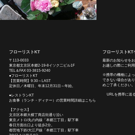
フローリストKT
フローリストKT
〒113-0033
最新のお知らせをお
東京都文京区本郷2-19-8イソク二ビル1F
お越しの際にご利用
TEL＆FAX 03-3815-9240
※携帯の機種によっ
●フローリストKT
できない場合があり
【営業時間】9:30～LAST
めご了承ください。
定休日／木曜日、年末12月31日～年始。
URLを携帯に送
●レストランKT
お食事（ランチ・ディナー）の営業時間詳細はこちら
【アクセス】
文京区本郷大横丁商店街通り沿い
東京メトロ/丸の内線「本郷三丁目」駅下車
春日方面出口より徒歩2分。
都営地下鉄/大江戸線「本郷三丁目」駅下車