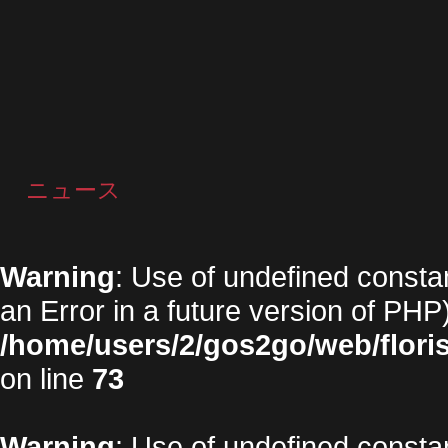
ニュース
Warning
: Use of undefined constan
an Error in a future version of PHP)
/home/users/2/gos2go/web/floris
on line
73
Warning
: Use of undefined constan