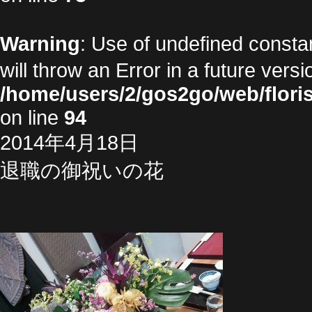
Warning
: Use of undefined cons
will throw an Error in a future vers
/home/users/2/gos2go/web/floris
on line
94
2014年4月18日
退職の御祝いの花