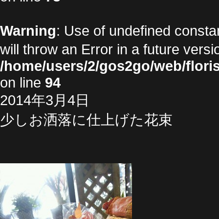
Warning
: Use of undefined cons
will throw an Error in a future vers
/home/users/2/gos2go/web/floris
on line
94
2014年3月4日
少しお洒落に仕上げた花束