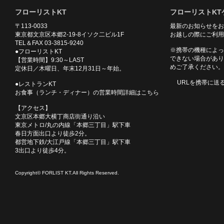
フローリストKT
フローリストKT
〒113-0033
最新のお知らせをお
東京都文京区本郷2-19-8イソク二ビル1F
お越しの際にご利用
TEL＆FAX 03-3815-9240
※携帯の機種によっ
●フローリストKT
できない場合があり
【営業時間】9:30～LAST
めご了承ください。
定休日／木曜日、年末12月31日～年始。
URLを携帯に送
●レストランKT
お食事（ランチ・ディナー）の営業時間詳細はこちら
【アクセス】
文京区本郷大横丁商店街通り沿い
東京メトロ/丸の内線「本郷三丁目」駅下車
春日方面出口より徒歩2分。
都営地下鉄/大江戸線「本郷三丁目」駅下車
3出口より徒歩4分。
Copyright© FORLIST KT.All Rights Reserved.