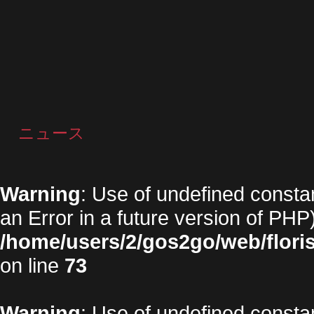
ニュース
Warning
: Use of undefined constan
an Error in a future version of PHP)
/home/users/2/gos2go/web/floris
on line
73
Warning
: Use of undefined constan